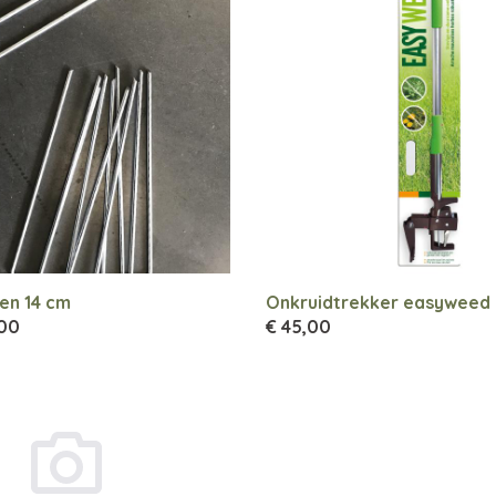
en 14 cm
Onkruidtrekker easyweed
,00
€ 45,00