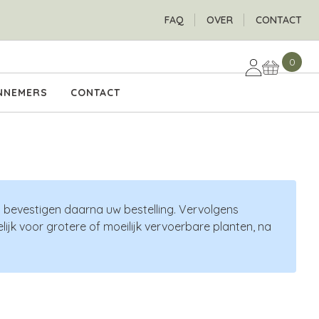
H
FAQ
OVER
CONTACT
0
NNEMERS
CONTACT
n bevestigen daarna uw bestelling. Vervolgens
ijk voor grotere of moeilijk vervoerbare planten, na