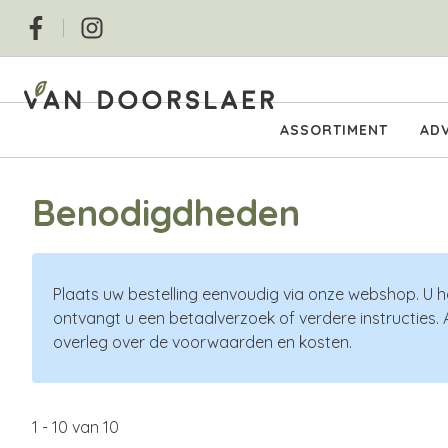
Overslaan
Social
en
naar
de
inhoud
Hoofdnavigatie
ASSORTIMENT
ADV
gaan
Benodigdheden
Plaats uw bestelling eenvoudig via onze webshop. U h
ontvangt u een betaalverzoek of verdere instructies. 
overleg over de voorwaarden en kosten.
1
-
10
van
10