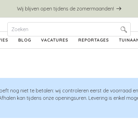
Wij blijven open tijdens de zomermaanden!
IES
BLOG
VACATURES
REPORTAGES
TUINAA
oeft nog niet te betalen: wij controleren eerst de voorraad e
Afhalen kan tijdens onze openingsuren. Levering is enkel mogel