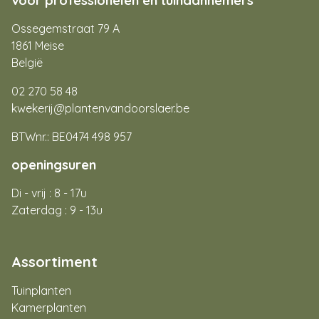
voor professionelen en tuinaannemers
Ossegemstraat 79 A
1861 Meise
België
02 270 58 48
kwekerij@plantenvandoorslaer.be
BTWnr.: BE0474 498 957
openingsuren
Di - vrij : 8 - 17u
Zaterdag : 9 - 13u
Assortiment
Tuinplanten
Kamerplanten