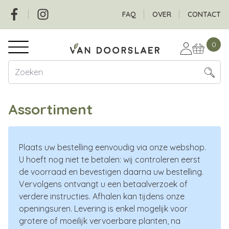
Overslaan
Social
Header
FAQ
OVER
CONTACT
en
naar
Hoofdnavigatie
de
0
inhoud
gaan
Assortiment
Plaats uw bestelling eenvoudig via onze webshop.
U hoeft nog niet te betalen: wij controleren eerst
de voorraad en bevestigen daarna uw bestelling.
Vervolgens ontvangt u een betaalverzoek of
verdere instructies. Afhalen kan tijdens onze
openingsuren. Levering is enkel mogelijk voor
grotere of moeilijk vervoerbare planten, na