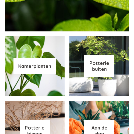
Potterie
Kamerplanten
buiten
Potterie
Aan de
binnen
slag