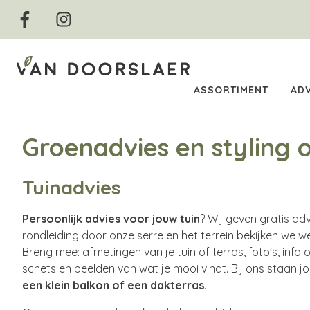
Overslaan
Social
en
naar
de
inhoud
Hoofdnavigatie
ASSORTIMENT
ADV
gaan
Groenadvies en styling
Tuinadvies
Persoonlijk advies voor jouw tuin
? Wij geven gratis ad
rondleiding door onze serre en het terrein bekijken we w
Breng mee: afmetingen van je tuin of terras, foto's, inf
schets en beelden van wat je mooi vindt. Bij ons staan 
een klein balkon of een dakterras
.