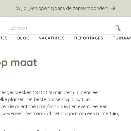
Wij blijven open tijdens de zomermaanden!
IES
BLOG
VACATURES
REPORTAGES
TUINAA
 op maat
viesgesprekken (30 tot 60 minuten). Tijdens een
elke planten het beste passen bij jouw tuin.
o over de oriëntatie (zon/schaduw) en eventueel een
jouw wensen centraal - of het nu gaat om een ruime
tuin,