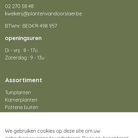
02 270 58 48
kwekerij@plantenvandoorslaer.be
BTWnr.: BE0474 498 957
openingsuren
Di - vrij : 8 - 17u
Zaterdag : 9 - 13u
Assortiment
Tuinplanten
Kamerplanten
Potterie buiten
Potterie binnen
Aan de slag
Flowerbar
We gebruiken cookies op deze site om uw
Cadeaubon