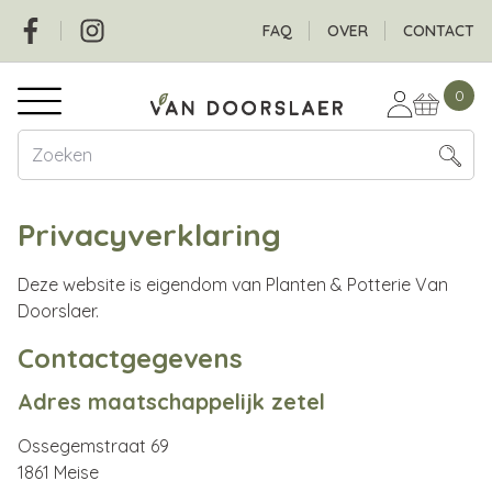
Overslaan
Social
Header
FAQ
OVER
CONTACT
en
naar
Hoofdnavigatie
de
0
inhoud
gaan
Privacyverklaring
Deze website is eigendom van Planten & Potterie Van
Doorslaer.
Contactgegevens
Adres maatschappelijk zetel
Ossegemstraat 69
1861 Meise