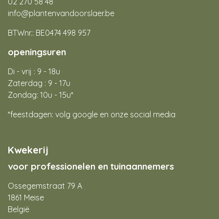
02 270 58 48
info@plantenvandoorslaer.be
BTWnr.: BE0474 498 957
openingsuren
Di - vrij : 9 - 18u
Zaterdag : 9 - 17u
Zondag: 10u - 15u*
*feestdagen: volg google en onze social media
Kwekerij
voor professionelen en tuinaannemers
Ossegemstraat 79 A
1861 Meise
België