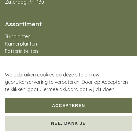
Zaterdag : 9 - 13u
Assortiment
Tuinplanten
Kamerplanten
Potterie buiten
Potterie binnen
Aan de slag
Flowerbar
We gebruiken cookies op deze site om uw
Cadeaubon
gebruikerservaring te verbeteren. Door op Accepteren
te klikken, gaat u ermee akkoord dat wij dit doen.
ACCEPTEREN
© 2026 Planten Van Doorslaer
Footer
NEE, DANK JE
Privacyverklaring
Verkoopsvoorwaarden
bottom
Website by
Jolux Webdesign