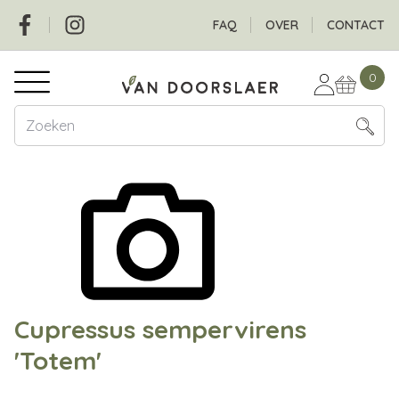
Overslaan
Social
Header
FAQ
OVER
CONTACT
en
naar
Hoofdnavigatie
de
0
inhoud
gaan
Cupressus sempervirens
'Totem'