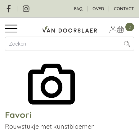
Overslaan
Social
Header
FAQ
OVER
CONTACT
en
naar
Hoofdnavigatie
de
0
inhoud
gaan
Favori
Rouwstukje met kunstbloemen