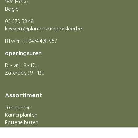
1861 Meise
België
02 270 58 48
kwekerij@plantenvandoorslaer.be
BTWnr.: BE0474 498 957
openingsuren
Di - vrij : 8 - 17u
Zaterdag : 9 - 13u
Assortiment
Tuinplanten
Kamerplanten
Potterie buiten
Potterie binnen
Aan de slag