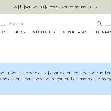
Wij blijven open tijdens de zomermaanden!
IES
BLOG
VACATURES
REPORTAGES
TUINAA
oeft nog niet te betalen: wij controleren eerst de voorraad e
Afhalen kan tijdens onze openingsuren. Levering is enkel mogel