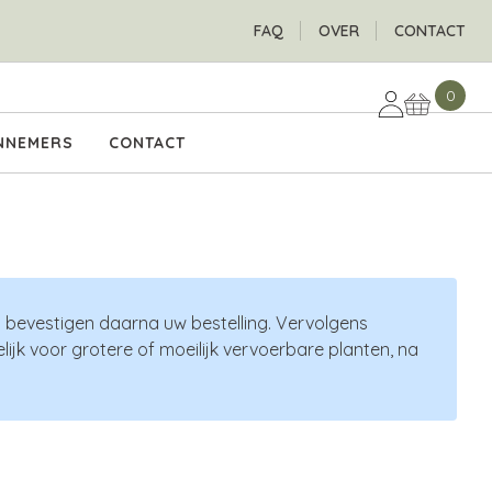
H
FAQ
OVER
CONTACT
0
NNEMERS
CONTACT
n bevestigen daarna uw bestelling. Vervolgens
ijk voor grotere of moeilijk vervoerbare planten, na