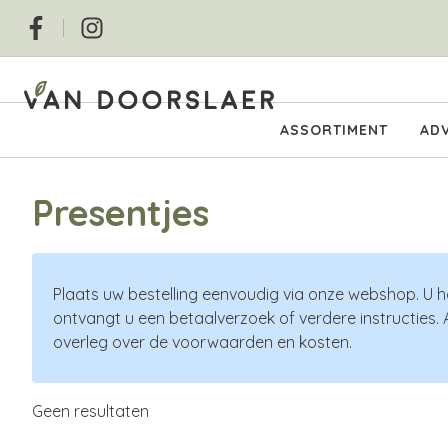
Overslaan
Social
en
naar
de
inhoud
Hoofdnavigatie
ASSORTIMENT
ADV
gaan
Presentjes
Plaats uw bestelling eenvoudig via onze webshop. U h
ontvangt u een betaalverzoek of verdere instructies. 
overleg over de voorwaarden en kosten.
Geen resultaten