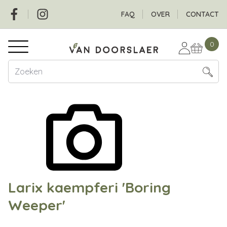
Overslaan
Social
Header
FAQ
OVER
CONTACT
en
naar
Hoofdnavigatie
de
0
inhoud
gaan
Larix kaempferi 'Boring
Weeper'