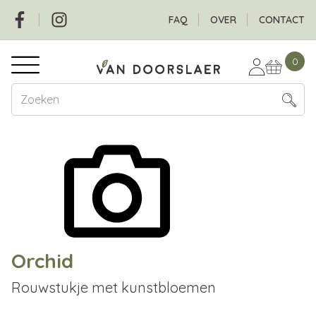
Overslaan
Social
Header
FAQ
OVER
CONTACT
en
naar
Hoofdnavigatie
de
0
inhoud
gaan
Orchid
Rouwstukje met kunstbloemen