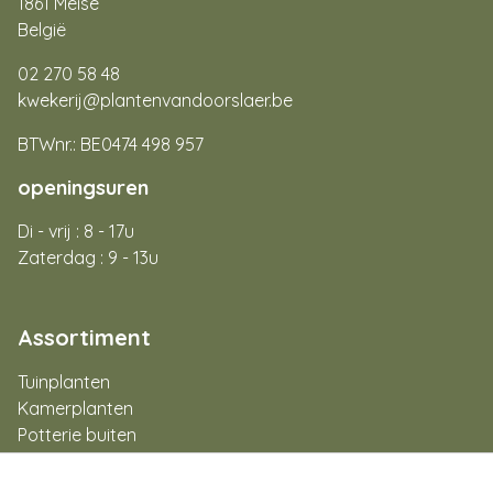
1861 Meise
België
02 270 58 48
kwekerij@plantenvandoorslaer.be
BTWnr.: BE0474 498 957
openingsuren
Di - vrij : 8 - 17u
Zaterdag : 9 - 13u
Assortiment
Tuinplanten
Kamerplanten
Potterie buiten
Potterie binnen
Aan de slag