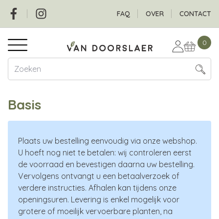
Overslaan
Social
Header
FAQ
OVER
CONTACT
en
naar
Hoofdnavigatie
de
0
inhoud
gaan
Basis
Plaats uw bestelling eenvoudig via onze webshop.
U hoeft nog niet te betalen: wij controleren eerst
de voorraad en bevestigen daarna uw bestelling.
Vervolgens ontvangt u een betaalverzoek of
verdere instructies. Afhalen kan tijdens onze
openingsuren. Levering is enkel mogelijk voor
grotere of moeilijk vervoerbare planten, na