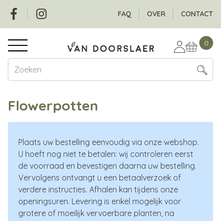
Overslaan
Social
Header
FAQ
OVER
CONTACT
en
naar
Hoofdnavigatie
de
0
inhoud
gaan
Flowerpotten
Plaats uw bestelling eenvoudig via onze webshop.
U hoeft nog niet te betalen: wij controleren eerst
de voorraad en bevestigen daarna uw bestelling.
Vervolgens ontvangt u een betaalverzoek of
verdere instructies. Afhalen kan tijdens onze
openingsuren. Levering is enkel mogelijk voor
grotere of moeilijk vervoerbare planten, na