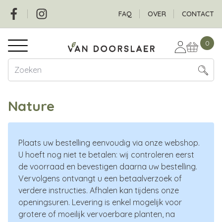
Overslaan
Social
Header
FAQ
OVER
CONTACT
en
naar
Hoofdnavigatie
de
0
inhoud
gaan
Nature
Plaats uw bestelling eenvoudig via onze webshop.
U hoeft nog niet te betalen: wij controleren eerst
de voorraad en bevestigen daarna uw bestelling.
Vervolgens ontvangt u een betaalverzoek of
verdere instructies. Afhalen kan tijdens onze
openingsuren. Levering is enkel mogelijk voor
grotere of moeilijk vervoerbare planten, na