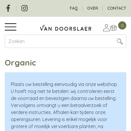
Overslaan
Social
Header
FAQ
OVER
CONTACT
en
naar
Hoofdnavigatie
de
0
inhoud
gaan
Organic
Plaats uw bestelling eenvoudig via onze webshop.
U hoeft nog niet te betalen: wij controleren eerst
de voorraad en bevestigen daarna uw bestelling.
Vervolgens ontvangt u een betaalverzoek of
verdere instructies. Afhalen kan tijdens onze
openingsuren. Levering is enkel mogelijk voor
grotere of moeilijk vervoerbare planten, na