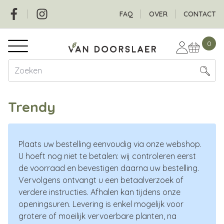
Overslaan
Social
Header
FAQ
OVER
CONTACT
en
naar
Hoofdnavigatie
de
0
inhoud
gaan
Trendy
Plaats uw bestelling eenvoudig via onze webshop.
U hoeft nog niet te betalen: wij controleren eerst
de voorraad en bevestigen daarna uw bestelling.
Vervolgens ontvangt u een betaalverzoek of
verdere instructies. Afhalen kan tijdens onze
openingsuren. Levering is enkel mogelijk voor
grotere of moeilijk vervoerbare planten, na