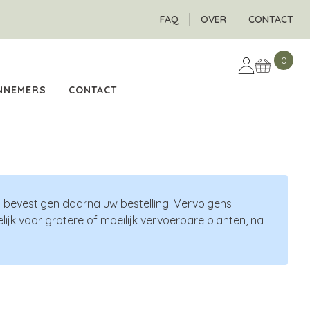
H
FAQ
OVER
CONTACT
0
NNEMERS
CONTACT
n bevestigen daarna uw bestelling. Vervolgens
ijk voor grotere of moeilijk vervoerbare planten, na