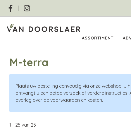
Overslaan
Social
en
naar
de
inhoud
Hoofdnavigatie
ASSORTIMENT
ADV
gaan
M-terra
Plaats uw bestelling eenvoudig via onze webshop. U h
ontvangt u een betaalverzoek of verdere instructies. 
overleg over de voorwaarden en kosten.
1
-
25
van
25