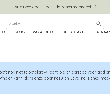
Wij blijven open tijdens de zomermaanden!
IES
BLOG
VACATURES
REPORTAGES
TUINAA
oeft nog niet te betalen: wij controleren eerst de voorraad e
Afhalen kan tijdens onze openingsuren. Levering is enkel mogel