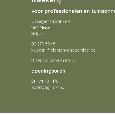
voor professionelen en tuinaan
Ossegemstraat 79 A
1861 Meise
België
02 270 58 48
kwekerij@plantenvandoorslaer.be
BTWnr.: BE0474 498 957
openingsuren
Di - vrij : 8 - 17u
Zaterdag : 9 - 13u