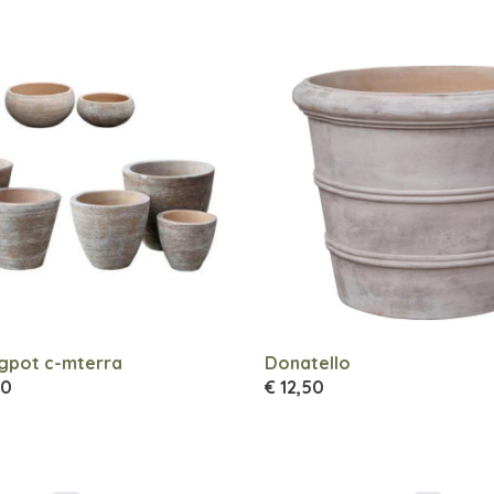
gpot c-mterra
Donatello
00
€ 12,50