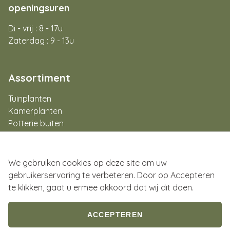
openingsuren
Di - vrij : 8 - 17u
Zaterdag : 9 - 13u
Assortiment
Tuinplanten
Kamerplanten
Potterie buiten
Potterie binnen
Aan de slag
Flowerbar
We gebruiken cookies op deze site om uw
Cadeaubon
gebruikerservaring te verbeteren. Door op Accepteren
te klikken, gaat u ermee akkoord dat wij dit doen.
ACCEPTEREN