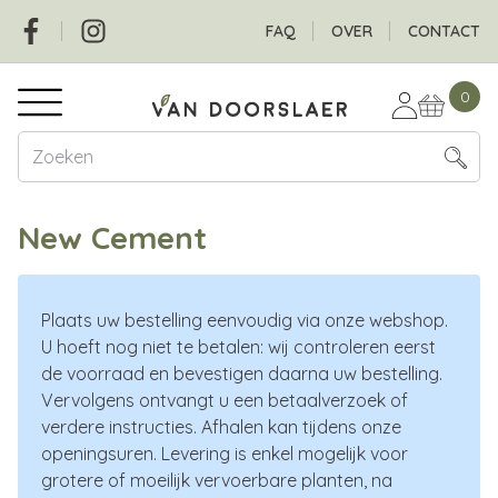
Overslaan
Social
Header
FAQ
OVER
CONTACT
en
naar
Hoofdnavigatie
de
0
inhoud
gaan
New Cement
Plaats uw bestelling eenvoudig via onze webshop.
U hoeft nog niet te betalen: wij controleren eerst
de voorraad en bevestigen daarna uw bestelling.
Vervolgens ontvangt u een betaalverzoek of
verdere instructies. Afhalen kan tijdens onze
openingsuren. Levering is enkel mogelijk voor
grotere of moeilijk vervoerbare planten, na