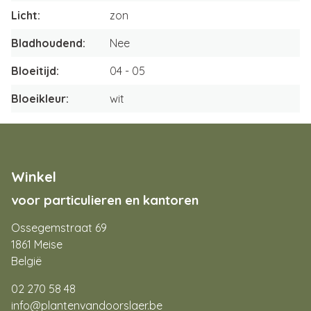
Licht
zon
Bladhoudend
Nee
Bloeitijd
04
05
Bloeikleur
wit
Winkel
voor particulieren en kantoren
Ossegemstraat 69
1861 Meise
België
02 270 58 48
info@plantenvandoorslaer.be