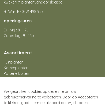
kwekerij@plantenvandoorslaer.be
BTWnr.: BE0474 498 957
openingsuren
Di - vrij : 8 - 17u
Zaterdag : 9 - 13u
Assortiment
Tuinplanten
Kamerplanten
Potterie buiten
Potterie binnen
Aan de slag
Flowerbar
We gebruiken cookies op deze site om uw
Cadeaubon
gebruikerservaring te verbeteren. Door op Accepteren
te klikken, gaat u ermee akkoord dat wij dit doen.