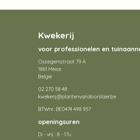
Kwekerij
voor professionelen en tuinaan
Ossegemstraat 79 A
1861 Meise
België
02 270 58 48
kwekerij@plantenvandoorslaer.be
BTWnr.: BE0474 498 957
openingsuren
Di - vrij : 8 - 17u