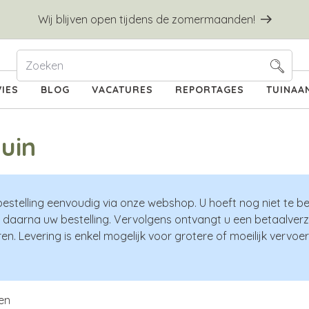
Wij blijven open tijdens de zomermaanden!
IES
BLOG
VACATURES
REPORTAGES
TUINAA
uin
bestelling eenvoudig via onze webshop. U hoeft nog niet te be
 daarna uw bestelling. Vervolgens ontvangt u een betaalverzo
en. Levering is enkel mogelijk voor grotere of moeilijk verv
en