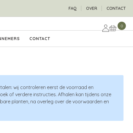
H
FAQ
OVER
CONTACT
0
NNEMERS
CONTACT
talen: wij controleren eerst de voorraad en
ek of verdere instructies. Afhalen kan tijdens onze
oerbare planten, na overleg over de voorwaarden en