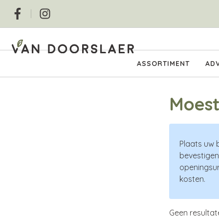
Overslaan
Social
en
naar
de
inhoud
Hoofdnavigatie
ASSORTIMENT
ADV
gaan
Moest
Plaats uw 
bevestigen
openingsur
kosten.
Geen resultat