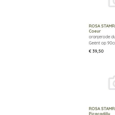
ROSA STAMR
Coeur
oranjerode du
Geënt op 90c
€ 39,50
ROSA STAM
Picacadilly