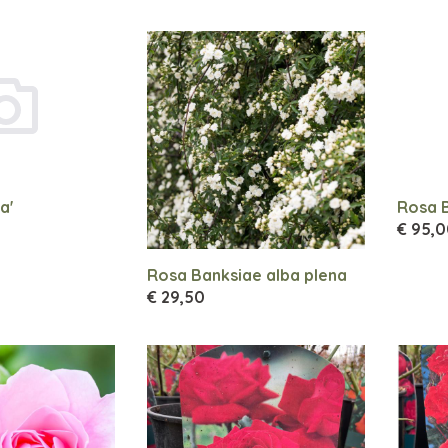
a'
Rosa B
€ 95,
Rosa Banksiae alba plena
€ 29,50