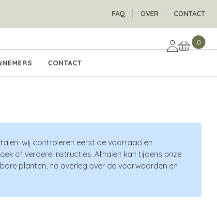
H
FAQ
OVER
CONTACT
0
NNEMERS
CONTACT
talen: wij controleren eerst de voorraad en
ek of verdere instructies. Afhalen kan tijdens onze
oerbare planten, na overleg over de voorwaarden en