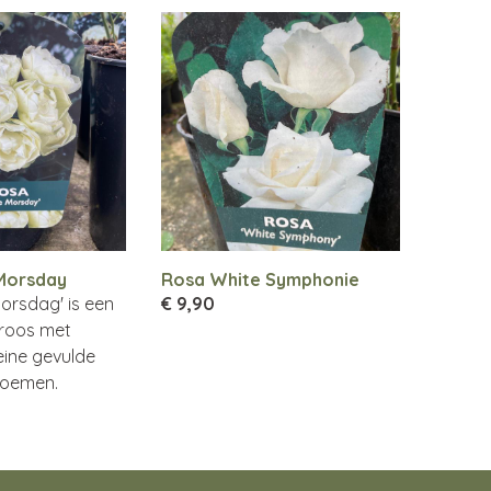
Morsday
Rosa White Symphonie
orsdag' is een
€ 9,90
 roos met
eine gevulde
loemen.