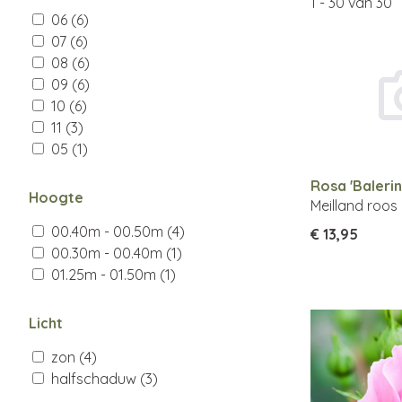
1
-
30
van
30
06
(6)
07
(6)
08
(6)
09
(6)
10
(6)
11
(3)
05
(1)
Rosa 'Balerin
Hoogte
Meilland roos
00.40m - 00.50m
(4)
€ 13,95
00.30m - 00.40m
(1)
01.25m - 01.50m
(1)
Licht
zon
(4)
halfschaduw
(3)