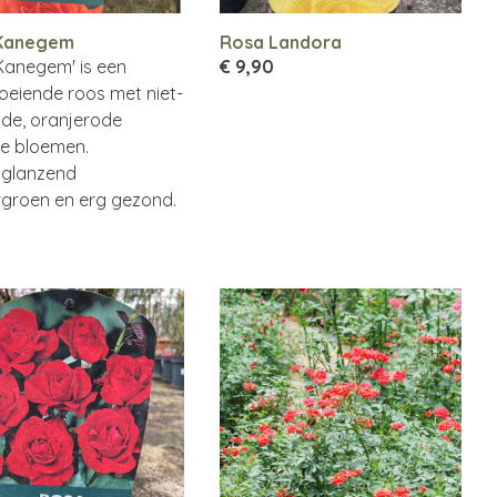
Kanegem
Rosa Landora
Kanegem' is een
€ 9,90
oeiende roos met niet-
de, oranjerode
e bloemen.
s glanzend
groen en erg gezond.