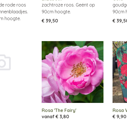
de rode roos
zachtroze roos. Geënt op
goudge
nnenblaadjes.
90cm hoogte.
90cm 
m hoogte.
€ 39,50
€ 39,5
Rosa 'The Fairy'
Rosa 
vanaf
€ 3,80
€ 9,90