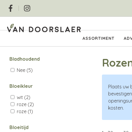
Overslaan
Social
en
naar
de
inhoud
Hoofdnavigatie
ASSORTIMENT
ADV
gaan
Bladhoudend
Roze
Nee
(5)
Bloeikleur
Plaats uw 
bevestigen
wit
(2)
openingsur
roze
(2)
kosten.
roze
(1)
Bloeitijd