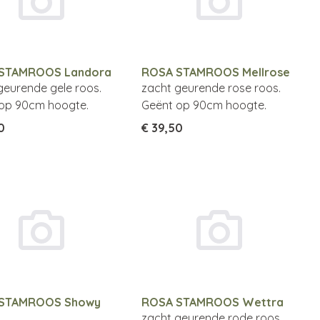
STAMROOS Landora
ROSA STAMROOS Mellrose
geurende gele roos.
zacht geurende rose roos.
op 90cm hoogte.
Geënt op 90cm hoogte.
0
€ 39,50
STAMROOS Showy
ROSA STAMROOS Wettra
zacht geurende rode roos.