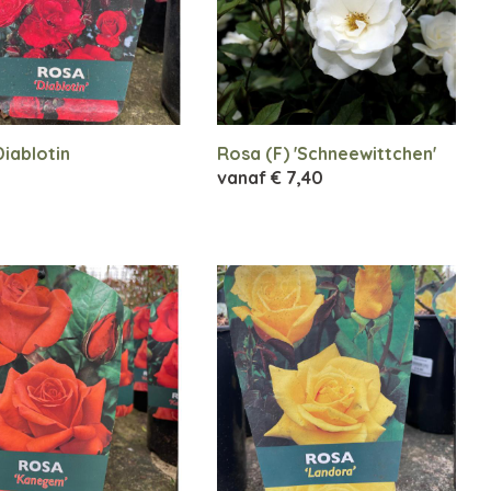
iablotin
Rosa (F) 'Schneewittchen'
vanaf
€ 7,40